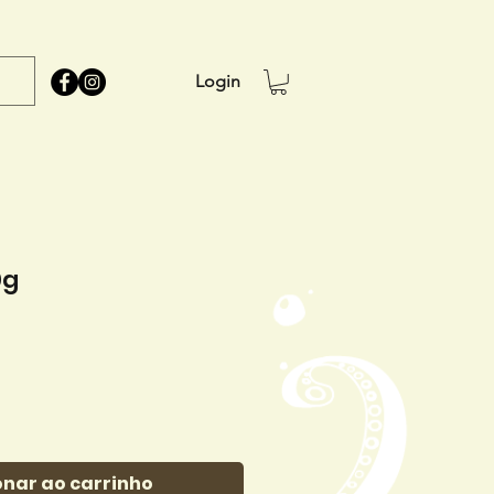
Login
0g
onar ao carrinho