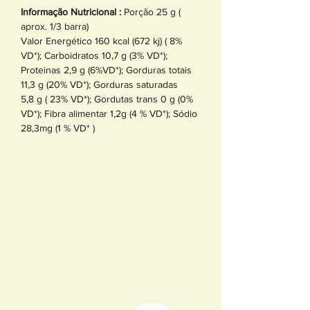
Informação Nutricional :
Porção 25 g (
aprox. 1/3 barra)
Valor Energético 160 kcal (672 kj) ( 8%
VD*); Carboidratos 10,7 g (3% VD*);
Proteinas 2,9 g (6%VD*); Gorduras totais
11,3 g (20% VD*); Gorduras saturadas
5,8 g ( 23% VD*); Gordutas trans 0 g (0%
VD*); Fibra alimentar 1,2g (4 % VD*); Sódio
28,3mg (1 % VD* )