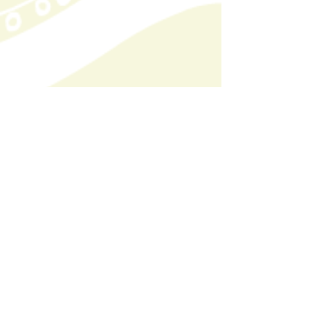
Home
Termos e
Condições
Loja
Política de
Sobre nós
Privacidade
Onde encontrar
Política
de
Devolução