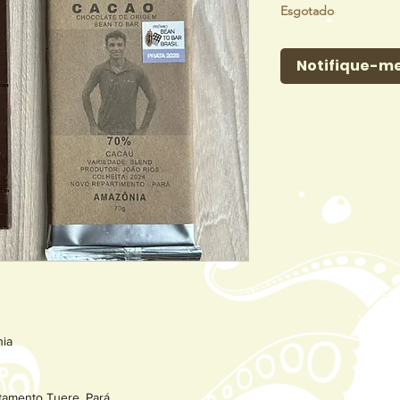
Esgotado
Notifique-me
nia
tamento Tuere, Pará