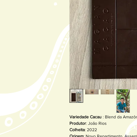
Variedade Cacau
: Blend da Amazô
Produtor
: João Rios
Colheita
: 2022
Origem
: Novo Repartimento, Assen