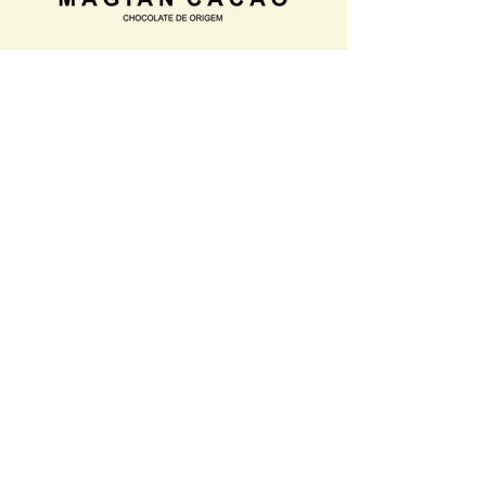
Home
Termos e
Condições
Loja
Política de
Sobre nós
Privacidade
Onde encontrar
Política
de
Devolução
Contato
AV. Guaíba 4516, Porto Alegre,
Brasil
Telefone :
(51) 981860311
Segunda à sábado das 8:00h às
19:00h
Domingos e feriados das 12:00h
às 19:00h
Magian Cacao Chocolate de
Origem LTDA