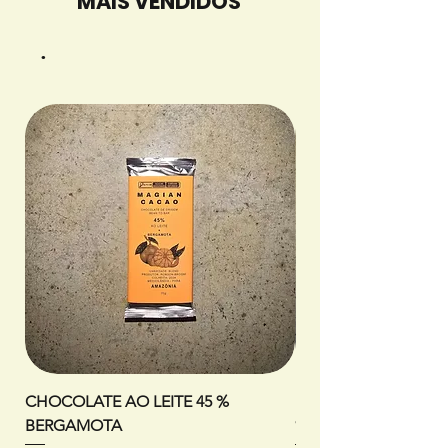
MAIS VENDIDOS
.
CHOCOLATE AO LEITE 45 %
DULCE DE LECHE + F
BERGAMOTA
% CACAU 70G